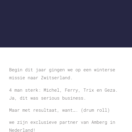
Begin dit jaar gingen we op een winterse
missie naar Zwitserland.
4 man sterk: Michel, Ferry, Trix en Geza.
Ja, dit was serious business.
Maar met resultaat, want…. (drum roll)
we zijn exclusieve partner van Amberg in
Nederland!