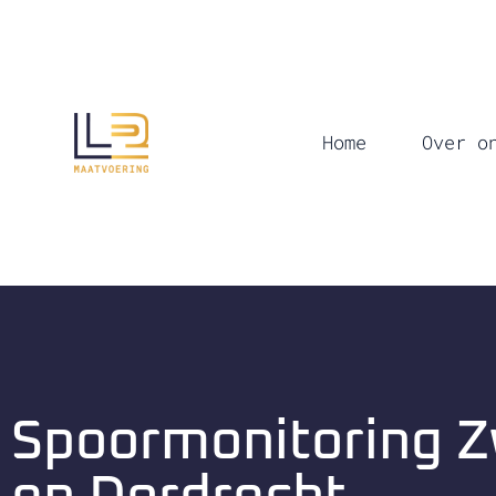
Home
Over o
Spoormonitoring Z