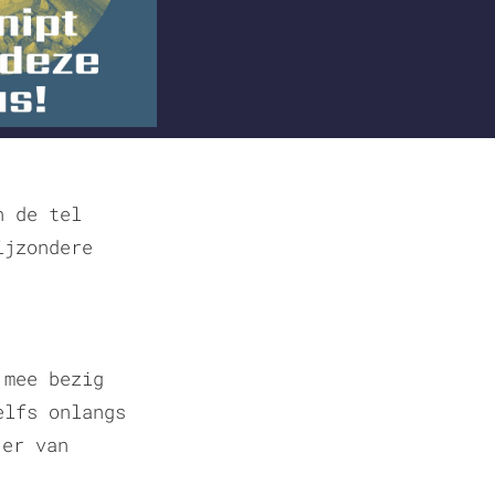
n de tel
ijzondere
 mee bezig
elfs onlangs
 er van