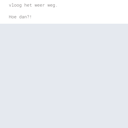
vloog het weer weg.
Hoe dan?!
Een stukje verder in het gras zag ik haar,
Patrycja, grijnzend van oor tot oor en met
de afstandsbediening van de drone in haar
hand…
“Grappig hè, als je er een witte doek
overheen hangt is het net een spookje!”
Vorige artikel
Volgende artikel