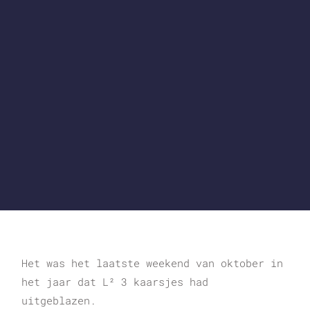
Het was het laatste weekend van oktober in
het jaar dat L² 3 kaarsjes had
uitgeblazen.