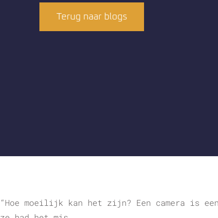
Terug naar blogs
“Hoe moeilijk kan het zijn? Een camera is ee
ze had het mis.