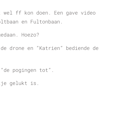
t wel ff kon doen. Een gave video
oltbaan en Fultonbaan.
gedaan. Hoezo?
 de drone en “Katrien” bediende de
 “de pogingen tot”.
tje gelukt is.