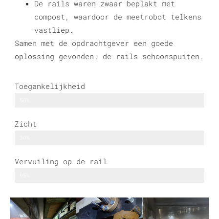
De rails waren zwaar beplakt met
compost, waardoor de meetrobot telkens
vastliep.
Samen met de opdrachtgever een goede
oplossing gevonden: de rails schoonspuiten.
Toegankelijkheid
beperkt
50%
Zicht
zeer beperkt
30%
Vervuiling op de rail
zeer vies
95%