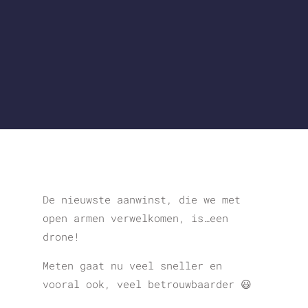
De nieuwste aanwinst, die we met
open armen verwelkomen, is…een
drone!
Meten gaat nu veel sneller en
vooral ook, veel betrouwbaarder 😃