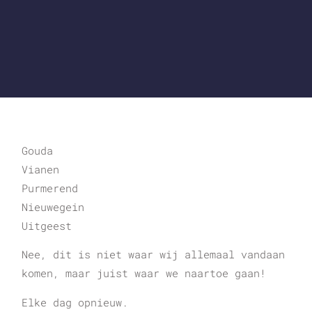
Gouda
Vianen
Purmerend
Nieuwegein
Uitgeest
Nee, dit is niet waar wij allemaal vandaan
komen, maar juist waar we naartoe gaan!
Elke dag opnieuw.