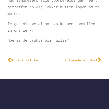
hun landmeters alle voorbereidingen heeft
getroffen en wij lekker buiten lopen om te
meten.
Te gek als we elkaar zo kunnen aanvullen
in ons werk!
Hoe is de drukte bij jullie?
Vorige artikel
Volgende artikel