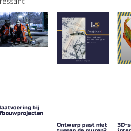
eressant
aatvoering bij
fbouwprojecten
Ontwerp past niet
3D-s
tussen de muren?
inte