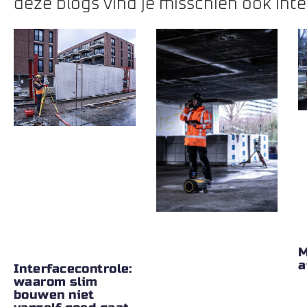
deze blogs vind je misschien ook int
M
a
Interfacecontrole:
waarom slim
bouwen niet