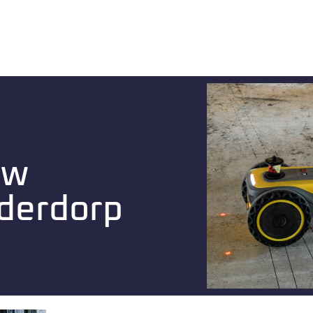
uw
iderdorp