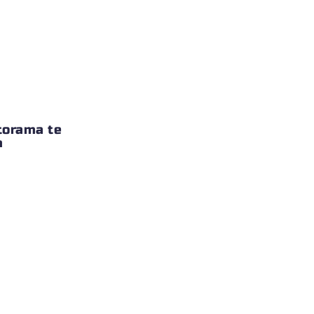
torama te
m