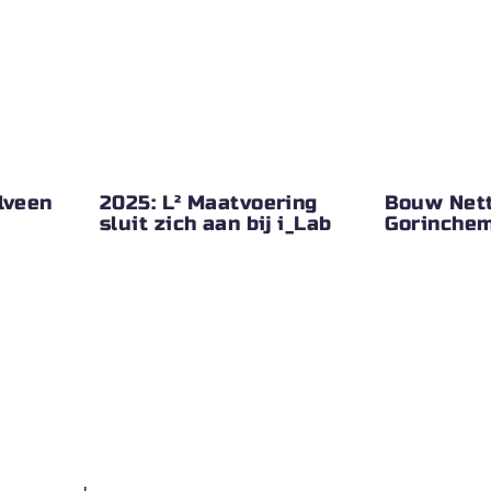
lveen
2025: L² Maatvoering
Bouw Net
sluit zich aan bij i_Lab
Gorinche