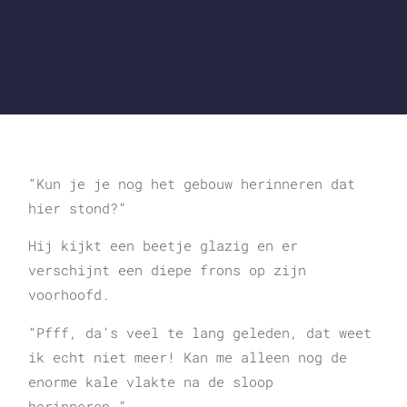
“Kun je je nog het gebouw herinneren dat
hier stond?”
Hij kijkt een beetje glazig en er
verschijnt een diepe frons op zijn
voorhoofd.
“Pfff, da’s veel te lang geleden, dat weet
ik echt niet meer! Kan me alleen nog de
enorme kale vlakte na de sloop
herinneren.”