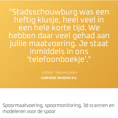
"Stadsschouwburg was een
heftig klusje, heel veel in
een hele korte tijd. We
hebben daar veel gehad aan
jullie maatvoering. Je staat
inmiddels in ons
‘telefoonboekje’."
Johan Heuvelman
JURRIËNS MIDDEN B.V.
Spoormaatvoering, spoormonitoring, 3d scannen en
modeleren voor de spoor