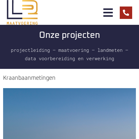
Onze projecten
projectleiding – maatvoering – landmeten –
data voorbereiding en verwerking
Kraanbaanmetingen