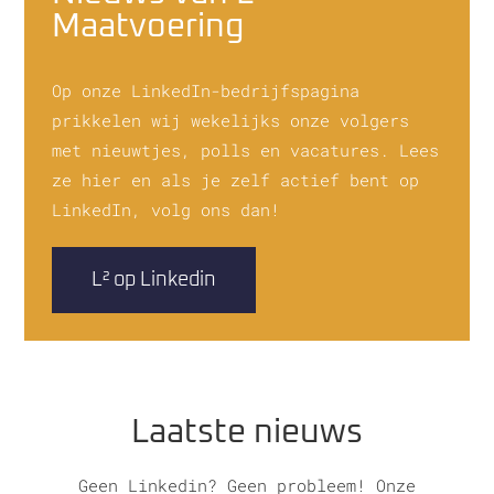
Maatvoering
Op onze LinkedIn-bedrijfspagina
prikkelen wij wekelijks onze volgers
met nieuwtjes, polls en vacatures. Lees
ze hier en als je zelf actief bent op
LinkedIn, volg ons dan!
L² op Linkedin
Laatste nieuws
Geen Linkedin? Geen probleem! Onze