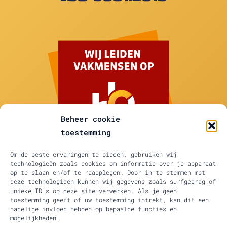
Beheer cookie
toestemming
Om de beste ervaringen te bieden, gebruiken wij
technologieën zoals cookies om informatie over je apparaat
op te slaan en/of te raadplegen. Door in te stemmen met
deze technologieën kunnen wij gegevens zoals surfgedrag of
unieke ID's op deze site verwerken. Als je geen
Prinses Margrietstraat 19 D, 4241 BA Arkel
toestemming geeft of uw toestemming intrekt, kan dit een
06 444 76 857
info@L2Maatvoering.com
nadelige invloed hebben op bepaalde functies en
mogelijkheden.