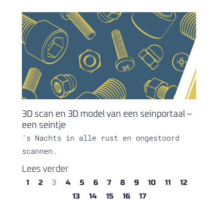
3D scan en 3D model van een seinportaal –
een seintje
‘s Nachts in alle rust en ongestoord
scannen.
Lees verder
3
1
2
4
5
6
7
8
9
10
11
12
13
14
15
16
17