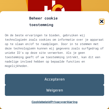
Beheer cookie
toestemming
Om de beste ervaringen te bieden, gebruiken wij
technologieën zoals cookies om informatie over je apparaat
op te slaan en/of te raadplegen. Door in te stemmen met
deze technologieën kunnen wij gegevens zoals surfgedrag of
unieke ID's op deze site verwerken. Als je geen
Prinses Margrietstraat 19 D, 4241 BA Arkel
toestemming geeft of uw toestemming intrekt, kan dit een
06 444 76 857
info@L2Maatvoering.com
nadelige invloed hebben op bepaalde functies en
mogelijkheden.
Accepteren
Weigeren
©2025 L² Maatvoering Duurzaam ontwikkeld door L²
Maatvoering
Privacyverklaring
Cookiebeleid
Privacyverklaring
|
Algemene voorwaarden
Sitemap