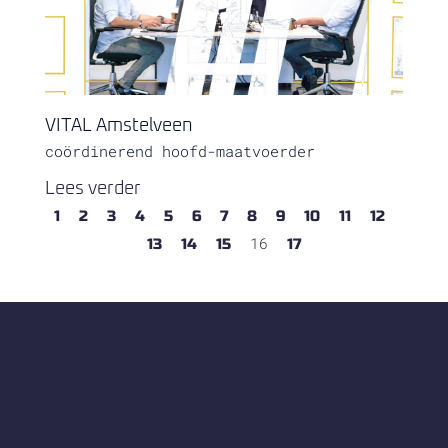
VITAL Amstelveen
coördinerend hoofd-maatvoerder
Lees verder
1
2
3
4
5
6
7
8
9
10
11
12
16
13
14
15
17