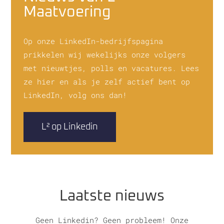
Maatvoering
Op onze LinkedIn-bedrijfspagina
prikkelen wij wekelijks onze volgers
met nieuwtjes, polls en vacatures. Lees
ze hier en als je zelf actief bent op
LinkedIn, volg ons dan!
L² op Linkedin
Laatste nieuws
Geen Linkedin? Geen probleem! Onze